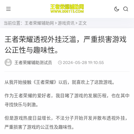
当前位置：
王者荣耀辅助网
>
游戏资讯
> 正文
王者荣耀透视外挂泛滥，严重损害游戏
公正性与趣味性。
王者荣耀辅助测试员
2024-05-28 19:10:55
从我开始接触《王者荣耀》以后，就喜欢上了这款游戏。
作为王者荣耀的爱好者，我目睹了游戏的发展历程，也在其中
寻找快乐与刺激。
但是游戏热度日益增长，不法分子开始开发并散布透视外挂，
严重损害了游戏的公正性及趣味性。