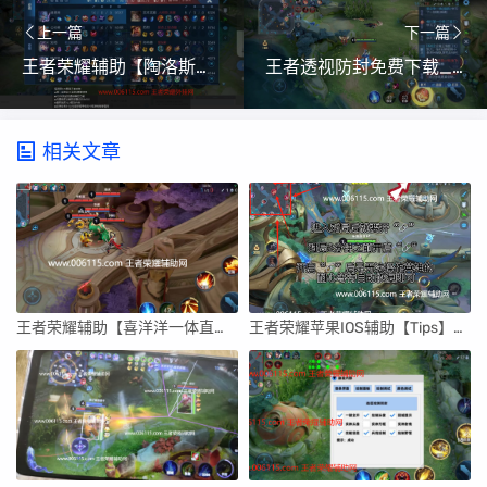
上一篇
下一篇
王者荣耀辅助【陶洛斯内核】100%纯坐标通杀解密方案
王者透视防封免费下载_王者荣耀透视防封辅助工具介绍
相关文章
王者荣耀辅助【喜洋洋一体直装】7月22日更新 支持巅峰赛 新赛季全图透视
王者荣耀苹果IOS辅助【Tips】免越狱外设支持最新版本17.5.1的和平挂