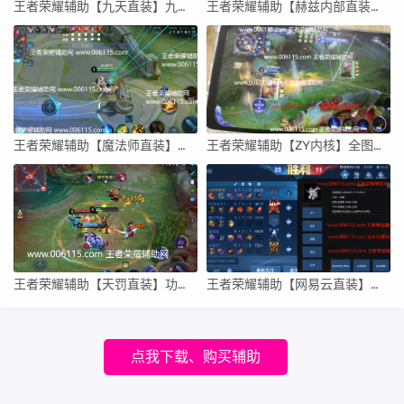
王者荣耀辅助【九天直装】九天工作室荣誉出品 7月20日更新安卓版
王者荣耀辅助【赫兹内部直装】7月19日已更新一体纯直装 完美防封 全图透视
王者荣耀辅助【魔法师直装】内部透视自瞄 全图显示人物信息
王者荣耀辅助【ZY内核】全图透视自瞄 过录屏、直播、过巅峰赛
王者荣耀辅助【天罚直装】功能：全图透视，自定义上帝视角
王者荣耀辅助【网易云直装】全图透视 上帝视角 百里守约自瞄 干将莫邪透视
点我下载、购买辅助