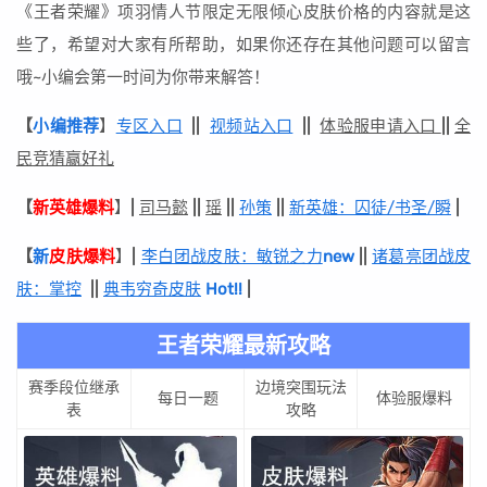
《王者荣耀》项羽情人节限定无限倾心皮肤价格的内容就是这
些了，希望对大家有所帮助，如果你还存在其他问题可以留言
哦~小编会第一时间为你带来解答！
【
小编推荐
】
专区入口
|
|
视频站入口
|
|
体验服申请入口
|
|
全
民竞猜赢好礼
【
新英雄爆料
】
|
司马懿
|
|
瑶
|
|
孙策
|
|
新英雄：囚徒/书圣/瞬
|
【
新
皮肤爆料
】
|
李白团战皮肤：敏锐之力
new
||
诸葛亮团战皮
肤：掌控
|
|
典韦穷奇皮肤
Hot!!
|
王者荣耀最新攻略
赛季段位继承
边境突围玩法
每日一题
体验服爆料
表
攻略