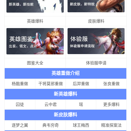
英雄爆料
皮肤爆料
图鉴大全
体验服申请
英雄重做介绍
杨戬重做
干将莫邪重做
后羿重做
张良重做
新英雄爆料
囚徒
云中君
瑶
更多爆料
新皮肤爆料
逐梦之翼
典韦穷奇
球王梅西
精准探案法