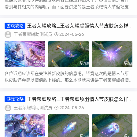
近期大家非常期待的新皮肤内容已经爆料出来了，各位当前是否有
看到与其相关的内容呢，而下面要讲述的是王者荣耀情人节返场皮
肤有什么，这次节日不...
王者荣耀攻略_王者荣耀虞姬情人节皮肤怎么样
游戏攻略
虞姬新皮肤技能特效展示
王者荣耀辅助测试员
2024-05-26
各位近期应该都在关注着新皮肤的信息吧，毕竟这次的是情人节所
以皮肤还会是以情侣款上线的。那么本期就来讲讲王者荣耀虞姬情
人节皮肤怎么样，不知...
王者荣耀攻略_王者荣耀项羽情人节皮肤怎么样
游戏攻略
项羽新皮肤详情一览
王者荣耀辅助测试员
2024-05-26