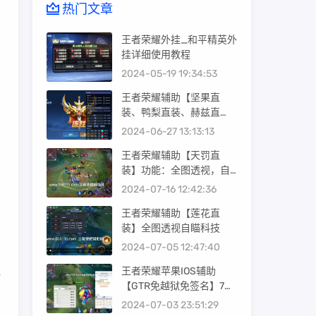
热门文章
王者荣耀外挂_和平精英外
挂详细使用教程
2024-05-19 19:34:53
王者荣耀辅助【坚果直
装、鸭梨直装、赫兹直
装】6月27日已更新，支持
2024-06-27 13:13:13
S36赛季。
王者荣耀辅助【天罚直
装】功能：全图透视，自
定义上帝视角
2024-07-16 12:42:36
王者荣耀辅助【莲花直
装】全图透视自瞄科技
2024-07-05 12:47:40
王者荣耀苹果IOS辅助
【GTR免越狱免签名】7月
3日已更新 全地图透视
2024-07-03 23:51:29