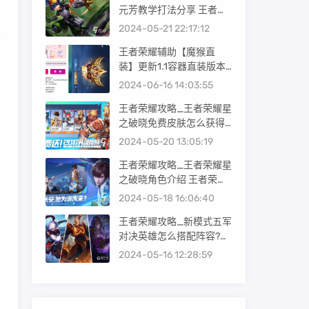
元芳教学打法分享 王者荣
耀李元芳怎么玩
2024-05-21 22:17:12
公
王者荣耀辅助【魔猴直
装】更新1.1容器直装版本
增加猴子爆击 全射手爆击
2024-06-16 14:03:55
增伤功能
王者荣耀攻略_王者荣耀星
之破晓免费皮肤怎么获得
王者荣耀星之破晓免费皮
2024-05-20 13:05:19
肤获得方式一览
王者荣耀攻略_王者荣耀星
之破晓角色介绍 王者荣耀
星之破晓有哪些英雄
2024-05-18 16:06:40
王者荣耀攻略_新模式五军
对决英雄怎么搭配阵容?王
者荣耀五军对决阵容搭配
2024-05-16 12:28:59
推荐