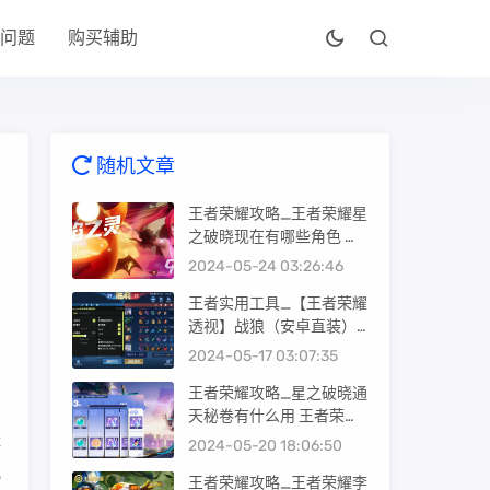
问题
购买辅助
随机文章
王者荣耀攻略_王者荣耀星
之破晓现在有哪些角色 王
者荣耀星之破晓所有英雄
2024-05-24 03:26:46
一览
王者实用工具_【王者荣耀
透视】战狼（安卓直装）_
王者荣耀全图透视自瞄辅
2024-05-17 03:07:35
助器
王者荣耀攻略_星之破晓通
天秘卷有什么用 王者荣耀
经
星之破晓通天秘卷用途介
2024-05-20 18:06:50
绍
视
王者荣耀攻略_王者荣耀李