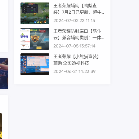
王者荣耀辅助【鸭梨直
装】7月2日已更新，超牛
逼的稳定外挂。
2024-07-02 22:11:15
王者荣耀防封端口【筋斗
云】兼容辅助类别：一体
直装/容器框架/Root插
2024-07-05 13:57:14
件/Root内核
王者荣耀【小熊猫直装】
辅助 全图透视科技
2024-06-21 14:23:39
怎么做视野？ 全是干货，学会轻松上段