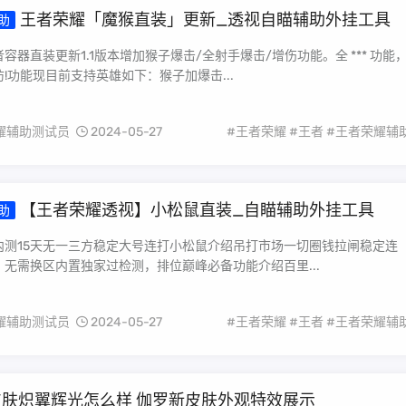
王者荣耀「魔猴直装」更新_透视自瞄辅助外挂工具
助
容器直装更新1.1版本增加猴子爆击/全射手爆击/增伤功能。全 *** 功能
!功能现目前支持英雄如下：猴子加爆击...
耀辅助测试员
2024-05-27
#王者荣耀
#王者
#王者荣耀辅
【王者荣耀透视】小松鼠直装_自瞄辅助外挂工具
助
内测15天无一三方稳定大号连打小松鼠介绍吊打市场一切圈钱拉闸稳定连
无需换区内置独家过检测，排位巅峰必备功能介绍百里...
耀辅助测试员
2024-05-27
#王者荣耀
#王者
#王者荣耀辅
肤炽翼辉光怎么样 伽罗新皮肤外观特效展示