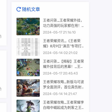
随机文章
，
王者问答_王者荣耀外挂，
功力高强的玩家都在用！_
王者荣耀透视辅助外挂
2024-05-17 21:16:10
助
王者荣耀资讯_《王者荣
耀》8月9日“演员”专项打
击公告
2024-05-14 02:21:02
王者问答_【揭秘】王者荣
耀外挂背后的黑幕！_王者
荣耀透视辅助外挂
2024-05-17 20:45:43
王者荣耀攻略_新版马可波
罗全面测评，首位真伤射
助
手将成为所有坦克的噩
2024-05-14 14:21:47
梦！
王者荣耀攻略_王者荣耀李
白暗中崛起成为刺客之王