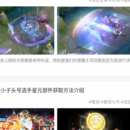
#限定皮肤
#项羽
#虞
身上相信大家都是有所听说，特别是我们的楚霸王项羽策划还为其进行涉
班小子头号选手星元部件获取方法介绍
#鲁班
#鲁班七号
#皮