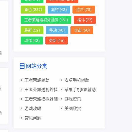
角色
(237)
期待
(43)
点击
(73)
王者荣耀透视外挂网
(131)
格斗
(77)
最新
(52)
移动
(40)
攻击
(50)
动作
(42)
更新
(46)
挂
网站分类
王者荣耀辅助
安卓手机辅助
软
王者荣耀透视外挂
苹果手机IOS辅助
辅助实用工具
王者荣耀模拟器辅
游戏资讯
助
游戏攻略
美图欣赏
助
常见问题