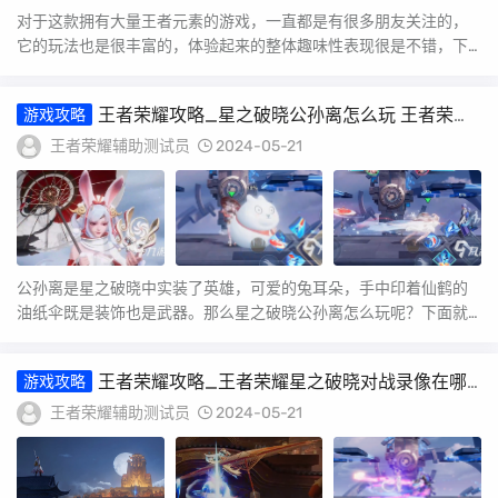
对于这款拥有大量王者元素的游戏，一直都是有很多朋友关注的，
它的玩法也是很丰富的，体验起来的整体趣味性表现很是不错，下
面小编就来和大家说说...
王者荣耀攻略_星之破晓公孙离怎么玩 王者荣耀
游戏攻略
星之破晓公孙离教学
王者荣耀辅助测试员
2024-05-21
公孙离是星之破晓中实装了英雄，可爱的兔耳朵，手中印着仙鹤的
油纸伞既是装饰也是武器。那么星之破晓公孙离怎么玩呢？下面就
给大家带来王者荣耀星...
王者荣耀攻略_王者荣耀星之破晓对战录像在哪
游戏攻略
看 王者荣耀星之破晓对战录像查看教学
王者荣耀辅助测试员
2024-05-21