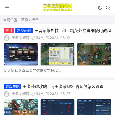
当前位置：
首页
> 点击
王者荣耀外挂_和平精英外挂详细使用教程
置顶
常见问题
王者荣耀辅助测试员
2024-05-19
请大家认认真真看完这份文字教程...
王者荣耀攻略_《王者荣耀》语音包怎么设置
游戏攻略
王者荣耀辅助测试员
2024-05-27