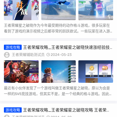
王者荣耀星之破晓作为今年最受期待的动作格斗游戏，很多玩家在
看到了游戏的演示视频之后都非常的跃跃欲试。一些玩家在进入游
戏之后对于它的相关设...
王者荣耀攻略_王者荣耀星之破晓快速涨经验技
游戏攻略
巧 王者荣耀星之破晓攻略分享
王者荣耀辅助测试员
2024-05-23
最近有小伙伴发现了一个游戏叫做王者荣耀星之破晓，原以为会是
一样的5V5竞技游戏，但其实不是，是一个经典的格斗游戏。因此大
家都想知道王者荣...
王者荣耀攻略_王者荣耀星之破晓攻略 王者荣耀
游戏攻略
星之破晓对战教学