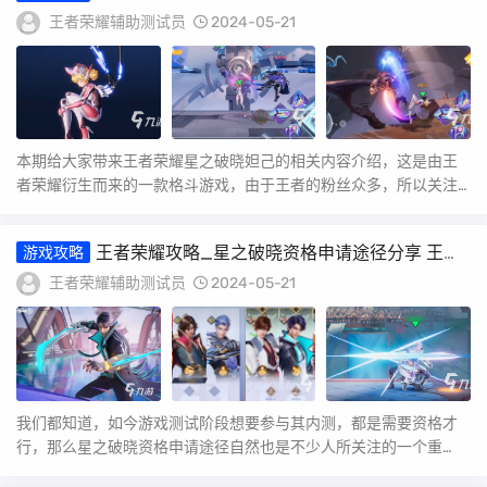
者荣耀星之破晓妲己介绍
王者荣耀辅助测试员
2024-05-21
本期给大家带来王者荣耀星之破晓妲己的相关内容介绍，这是由王
者荣耀衍生而来的一款格斗游戏，由于王者的粉丝众多，所以关注
心之破晓的小伙伴也是...
王者荣耀攻略_星之破晓资格申请途径分享 王者
游戏攻略
荣耀星之破晓测试资格怎么获取
王者荣耀辅助测试员
2024-05-21
我们都知道，如今游戏测试阶段想要参与其内测，都是需要资格才
行，那么星之破晓资格申请途径自然也是不少人所关注的一个重
点，下面就来分享一下星...