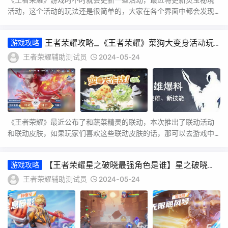
《王者荣耀》游戏时不时就会更新一些活动，最近将更新灵宝秘境
活动，这个活动的玩法还是很简单的，大家在各个界面中都会发现
灵宝，大家可以和这些...
王者荣耀攻略_《王者荣耀》菜狗大变身活动玩
游戏攻略
法攻略
王者荣耀辅助测试员
2024-05-24
《王者荣耀》最近公布了和蔬菜精灵的联动，本次推出了联动活动
和联动皮肤，如果玩家们喜欢这些联动皮肤的话，那可以去游戏中
获取，本次的联动活动...
【王者荣耀星之破晓最强角色是谁】星之破晓强
游戏攻略
度排名分享
王者荣耀辅助测试员
2024-05-24