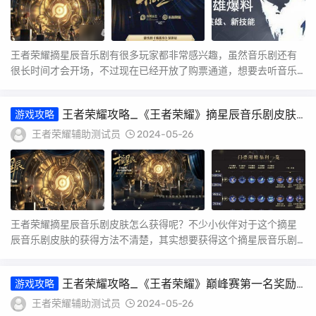
王者荣耀摘星辰音乐剧有很多玩家都非常感兴趣，虽然音乐剧还有
很长时间才会开场，不过现在已经开放了购票通道，想要去听音乐
剧的玩家们现在就可以...
王者荣耀攻略_《王者荣耀》摘星辰音乐剧皮肤
游戏攻略
怎么获得
王者荣耀辅助测试员
2024-05-26
王者荣耀摘星辰音乐剧皮肤怎么获得呢？不少小伙伴对于这个摘星
辰音乐剧皮肤的获得方法不清楚，其实想要获得这个摘星辰音乐剧
皮肤并不难，大家看完...
王者荣耀攻略_《王者荣耀》巅峰赛第一名奖励
游戏攻略
多少钱2023
王者荣耀辅助测试员
2024-05-26